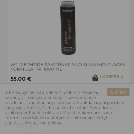
WT METHODE ŠAMPŪNAS NUO SLINKIMO PLACEN
FORMULA HP, 1000 ML
Į KREPŠELĮ
55,00 €
Informuojame, kad siekiant užtikrinti teikiamų
SUTINKU
paslaugų ir naršymo kokybę, šioje svetainėje
naudojami slapukai (angl. cookies). Sutikdami, paspauskite
mygtuką „Sutinku“ arba naršykite toliau. Savo duotą
GAMINTOJAS
sutikimą bet kada galėsite atšaukti pakeisdami savo
interneto naršyklės nustatymus ir ištrindami įrašytus
slapukus.
Privatumo politika.
Babaria
(1)
Biopharma
(6)