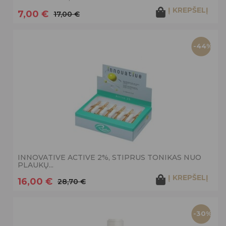
Į KREPŠELĮ
7,00 €
17,00 €
-44%
INNOVATIVE ACTIVE 2%, STIPRUS TONIKAS NUO
PLAUKŲ...
Į KREPŠELĮ
16,00 €
28,70 €
-30%