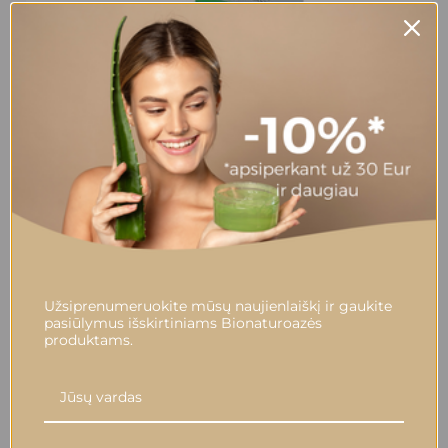
INNOVATIVE STIPRUS TONIKAS BIOTYNE, 5X10
ML+5X75MG
Į KREPŠELĮ
14,00 €
28,00 €
-30%
Užsiprenumeruokite mūsų naujienlaiškį ir gaukite
pasiūlymus išskirtiniams Bionaturoazės
produktams.