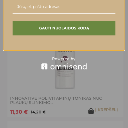
INNOVATIVE PLAUKŲ AUGIMĄ SKATINANTIS
TONIKAS AMINOACID,...
Į KREPŠELĮ
10,00 €
14,20 €
GAUTI NUOLAIDOS KODĄ
-20%
INNOVATIVE POLIVITAMINŲ TONIKAS NUO
PLAUKŲ SLINKIMO...
Į KREPŠELĮ
11,30 €
14,20 €