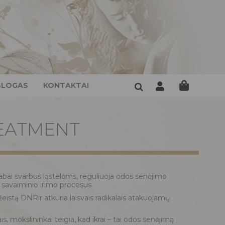
BLOGAS
KONTAKTAI
EATMENT
slabai svarbus ląstelėms, reguliuoja odos senėjimo
a savaiminio irimo procesus.
žeistą DNRir atkuria laisvais radikalais atakuojamų
 mokslininkai teigia, kad ikrai – tai odos senėjimą