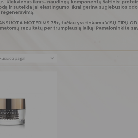
ras.
Kiekvienas ikras– naudingų komponentų šaltinis: proteinai
odą ir suteikia jai elastingumo. Ikrai gerina suglebusios od
i regeneravimą.
ANSUOTA MOTERIMS 35+, tačiau yra tinkama VISŲ TIPŲ ODA
ti matomų rezultatų per trumpiausią laiką! Pamaloninkite