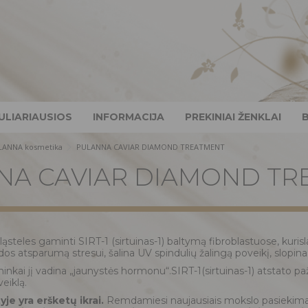
ULIARIAUSIOS
INFORMACIJA
PREKINIAI ŽENKLAI
LANNA kosmetika
PULANNA CAVIAR DIAMOND TREATMENT
NA CAVIAR DIAMOND TR
ląsteles gaminti SIRT-1 (sirtuinas-1) baltymą fibroblastuose, kuri
dos atsparumą stresui, šalina UV spindulių žalingą poveikį, slopin
inkai jį vadina „jaunystės hormonu“.SIRT-1(sirtuinas-1) atstato pa
veiklą.
je yra eršketų ikrai.
Remdamiesi naujausiais mokslo pasiekimais,