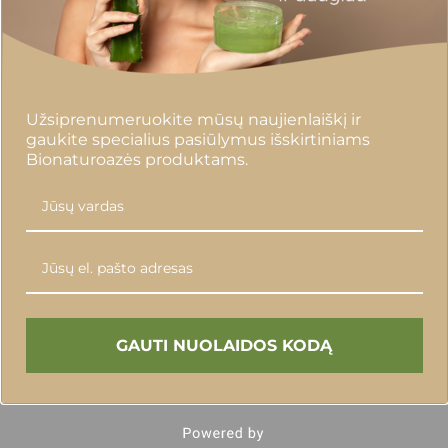
Užsiprenumeruokite mūsų naujienlaiškį ir
gaukite specialius pasiūlymus išskirtiniams
Bionaturoazės produktams.
GAUTI NUOLAIDOS KODĄ