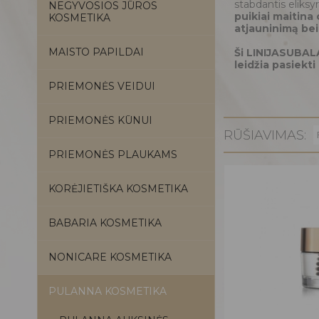
stabdantis eliksy
NEGYVOSIOS JŪROS
puikiai maitina 
KOSMETIKA
atjauninimą be
MAISTO PAPILDAI
Ši LINIJASUBAL
leidžia pasiek
PRIEMONĖS VEIDUI
PRIEMONĖS KŪNUI
RŪŠIAVIMAS:
PRIEMONĖS PLAUKAMS
KORĖJIETIŠKA KOSMETIKA
BABARIA KOSMETIKA
NONICARE KOSMETIKA
PULANNA KOSMETIKA