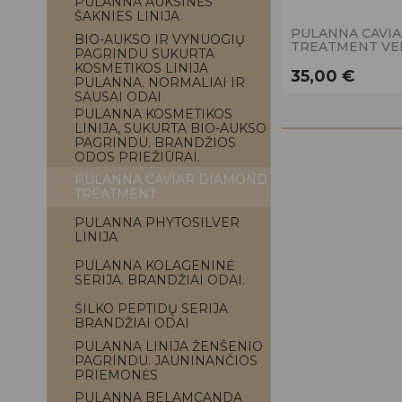
PULANNA AUKSINĖS
ŠAKNIES LINIJA
PULANNA CAVI
BIO-AUKSO IR VYNUOGIŲ
TREATMENT VEI
PAGRINDU SUKURTA
KOSMETIKOS LINIJA
35,00 €
PULANNA. NORMALIAI IR
SAUSAI ODAI
PULANNA KOSMETIKOS
LINIJA, SUKURTA BIO-AUKSO
PAGRINDU. BRANDŽIOS
ODOS PRIEŽIŪRAI.
PULANNA CAVIAR DIAMOND
TREATMENT
PULANNA PHYTOSILVER
LINIJA
PULANNA KOLAGENINĖ
SERIJA. BRANDŽIAI ODAI.
ŠILKO PEPTIDŲ SERIJA
BRANDŽIAI ODAI
PULANNA LINIJA ŽENŠENIO
PAGRINDU. JAUNINANČIOS
PRIEMONĖS
PULANNA BELAMCANDA