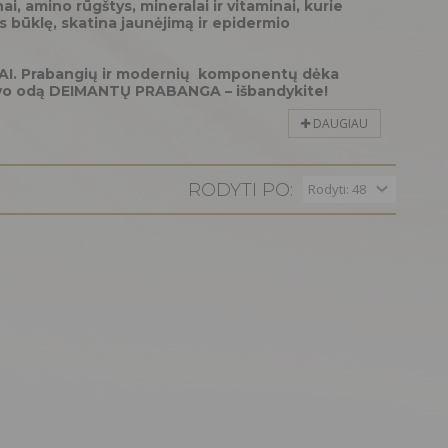
, amino rūgštys, mineralai ir vitaminai, kurie
os būklę, skatina jaunėjimą ir epidermio
I. Prabangių ir modernių
komponentų dėka
 savo odą DEIMANTŲ PRABANGA – išbandykite!
DAUGIAU
RODYTI PO: