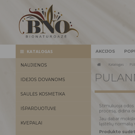
AKCIJOS
POP
KATALOGAS
Katalogas
PU
NAUJIENOS
PULAN
IDĖJOS DOVANOMS
SAULĖS KOSMETIKA
Stimuliuoja odos 
IŠPARDUOTUVĖ
procesą, didina o
Jau dabar mokslin
KVEPALAI
ląstelių normalią 
Produkto sudėty