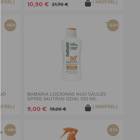
EPŠELĮ
Į KREPŠELĮ
10,90 €
21,70 €
-55%
-53%
UO
BABARIA LOSJONAS NUO SAULĖS
SPF50 JAUTRIAI ODAI, 100 ML
EPŠELĮ
Į KREPŠELĮ
9,00 €
19,00 €
-48%
-51%