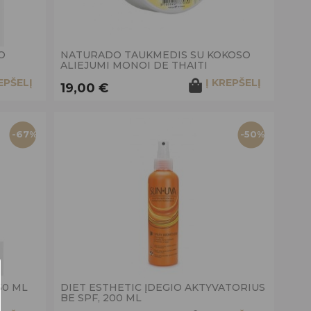
O
NATURADO TAUKMEDIS SU KOKOSO
ALIEJUMI MONOI DE THAITI
EPŠELĮ
Į KREPŠELĮ
19,00 €
-67%
-50%
50 ML
DIET ESTHETIC ĮDEGIO AKTYVATORIUS
BE SPF, 200 ML