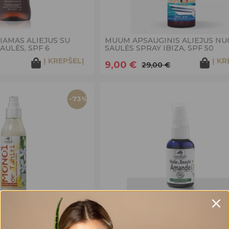
IAMAS ALIEJUS SU
MUUM APSAUGINIS ALIEJUS NU
ULĖS, SPF 6
SAULĖS SPRAY IBIZA, SPF 50
Į KREPŠELĮ
Į KR
9,00 €
29,00 €
-73%
OSŲ ALIEJUS MONOI
NATURADO MIGDOLŲ ALIEJUS, 
ŠKIAMAS, 150 ML