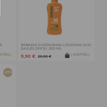
S
BABARIA PURŠKIAMAS LOSJONAS NUO
SAULĖS SPF30, 200 ML
EPŠELĮ
Į KREPŠELĮ
9,90 €
20,00 €
-57%