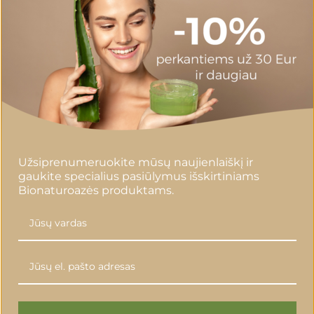
Į KREPŠELĮ
Į KR
4,00 €
€
12,00 €
-53%
Užsiprenumeruokite mūsų naujienlaiškį ir
gaukite specialius pasiūlymus išskirtiniams
Bionaturoazės produktams.
IDUI SPF20
BEMA EKOLOGIŠKAS KREMAS N
5 ML
SAULĖS SPF10, 150 ML
Į KREPŠELĮ
Į KR
9,00 €
€
20,00 €
-53%