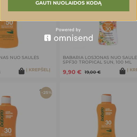
GAUTI NUOLAIDOS KODĄ
NAS NUO SAULĖS
BABARIA LOSJONAS NUO SAULĖ
SPF30 TROPICAL SUN, 100 ML
Į KREPŠELĮ
Į KR
9,90 €
€
19,00 €
-25%