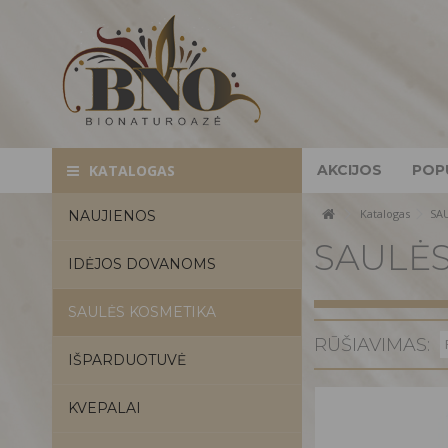
AKCIJOS
POP
KATALOGAS
Katalogas
SA
NAUJIENOS
SAULĖS
IDĖJOS DOVANOMS
SAULĖS KOSMETIKA
RŪŠIAVIMAS:
IŠPARDUOTUVĖ
KVEPALAI