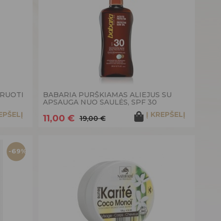
RUOTI
BABARIA PURŠKIAMAS ALIEJUS SU
APSAUGA NUO SAULĖS, SPF 30
EPŠELĮ
Į KREPŠELĮ
11,00 €
19,00 €
-69%