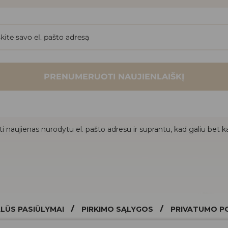
PRENUMERUOTI NAUJIENLAIŠKĮ
i naujienas nurodytu el. pašto adresu ir suprantu, kad galiu bet ka
/
/
LŪS PASIŪLYMAI
PIRKIMO SĄLYGOS
PRIVATUMO PO