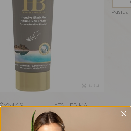
Pasidali
Išplėsti
ŠYMAS
ATSILIEPIMAI
tin TURTINGOS sudėties kremas, skirtas rankų ir nag
ALAIS, augaliniais ekstraktais, vaistiniais aliejai