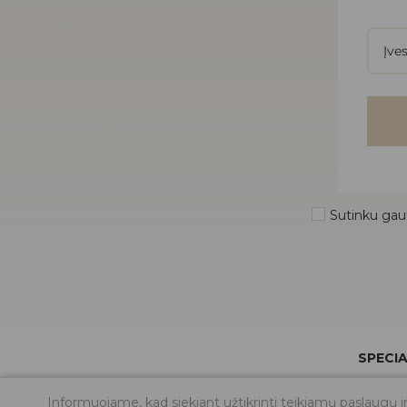
Sutinku gaut
SPECIA
Informuojame, kad siekiant užtikrinti teikiamų paslaugų 