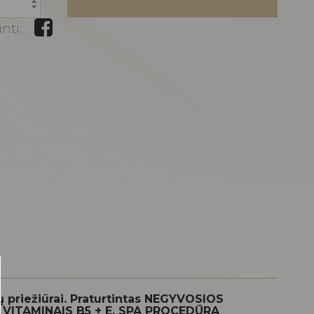
nti:
ų priežiūrai. Praturtintas NEGYVOSIOS
s ir VITAMINAIS B5 + E. SPA PROCEDŪRA