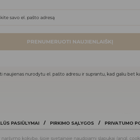
PRENUMERUOTI NAUJIENLAIŠKĮ
i naujienas nurodytu el. pašto adresu ir suprantu, kad galiu bet ka
/
/
LŪS PASIŪLYMAI
PIRKIMO SĄLYGOS
PRIVATUMO PO
ir naršymo kokybę, šioje svetainėje naudojami slapukai (angl. coo