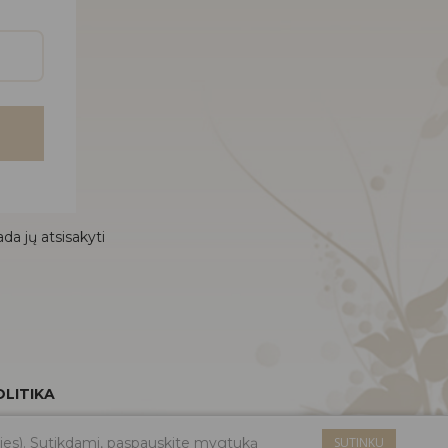
da jų atsisakyti
LITIKA
kies). Sutikdami, paspauskite mygtuką
SUTINKU