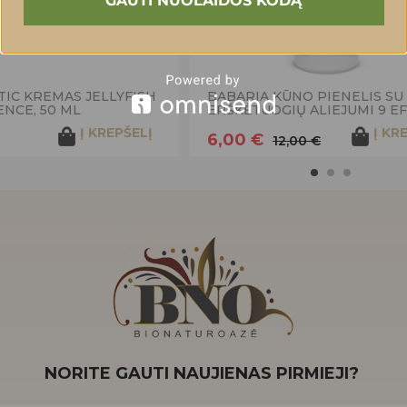
GAUTI NUOLAIDOS KODĄ
TIC KREMAS JELLYFISH
BABARIA KŪNO PIENELIS SU
NCE, 50 ML
ERŠKĖTUOGIŲ ALIEJUMI 9 EFF
Į KREPŠELĮ
Į KR
6,00 €
12,00 €
NORITE GAUTI NAUJIENAS PIRMIEJI?