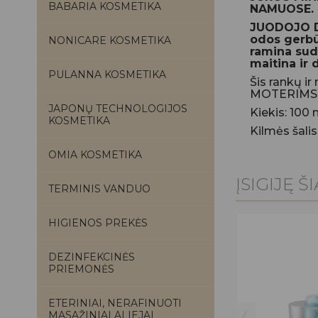
BABARIA KOSMETIKA
NAMUOSE.
JUODOJO DU
odos gerbū
NONICARE KOSMETIKA
ramina sudi
maitina ir 
PULANNA KOSMETIKA
Šis rankų i
MOTERIMS. O
JAPONŲ TECHNOLOGIJOS
Kiekis: 100 
KOSMETIKA
Kilmės šalis:
OMIA KOSMETIKA
ĮSIGIJĘ Š
TERMINIS VANDUO
HIGIENOS PREKĖS
DEZINFEKCINĖS
PRIEMONĖS
H&B KŪNO SVIESTAS SU
ORCHIDĖJOMIS, 350 ML
Į KREPŠELĮ
ETERINIAI, NERAFINUOTI
18,00 €
MASAŽINIAI ALIEJAI