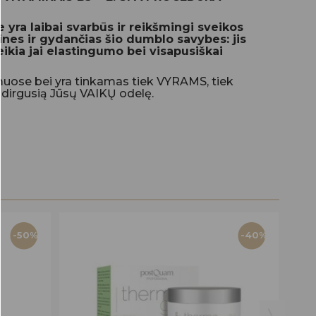
yra laibai svarbūs ir reikšmingi sveikos
nes ir gydančias šio dumblo savybes: jis
eikia jai elastingumo bei visapusiškai
amuose bei yra tinkamas tiek VYRAMS, tiek
udirgusią Jūsų VAIKŲ odelę.
-50%
-40%
H&
ŠA
14