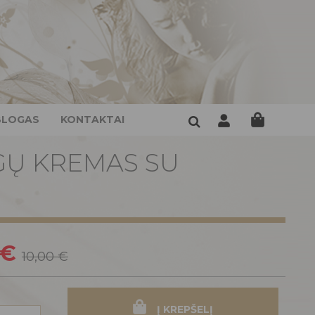
BLOGAS
KONTAKTAI
GŲ KREMAS SU
 €
10,00 €
Į KREPŠELĮ