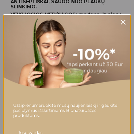
ANTISEPTIŠKAI, SAUGO NUO PLAUKŲ
SLINKIMO.
VEIKLIOSIOS MEDŽIAGOS: medaus ir pieno
rūgšties veikliosios medžaigos papildytos
šalpusinio , kraujažolės ir chinmedžio
ekstraktų bei hidrolizuoto keratino sąveika.
Naudojimas: švelniai įtrinti į sudrėkintus
plaukus ir galvos odą, truputį pamasažuoti,
palaiktyi iki 5 min. ir gausiai nuskalauti.
Pakartoti jei būtina. Po šampūno jei yra
reikalinga plaukų skalavimui tinka specialiai
skirtas naudojimui su šios linijos šampūnais
nuskalaujamas SWEET CONDITIONER. Tinka
naudoti kasdien. Suplakti prieš naudojimą.
Pakliuvus į akis gausiai nuskalauti vandeniu.
Tik išoriniam naudojimui.
Kiekis: 330 ml
Kilmės šalis: Ispanija
Užsiprenumeruokite mūsų naujienlaiškį ir gaukite
pasiūlymus išskirtiniams Bionaturoazės
produktams.
ATSILIEPIMAI