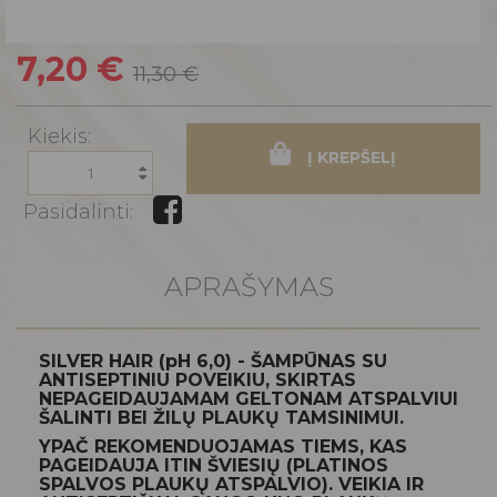
7,20 €
11,30 €
Kiekis:
Į KREPŠELĮ
Pasidalinti:
APRAŠYMAS
SILVER HAIR (pH 6,0) - ŠAMPŪNAS SU
ANTISEPTINIU POVEIKIU,
SKIRTAS
NEPAGEIDAUJAMAM GELTONAM ATSPALVIUI
ŠALINTI
BEI ŽILŲ PLAUKŲ TAMSINIMUI.
YPAČ REKOMENDUOJAMAS TIEMS, KAS
PAGEIDAUJA ITIN ŠVIESIŲ (PLATINOS
SPALVOS PLAUKŲ ATSPALVIO). VEIKIA IR