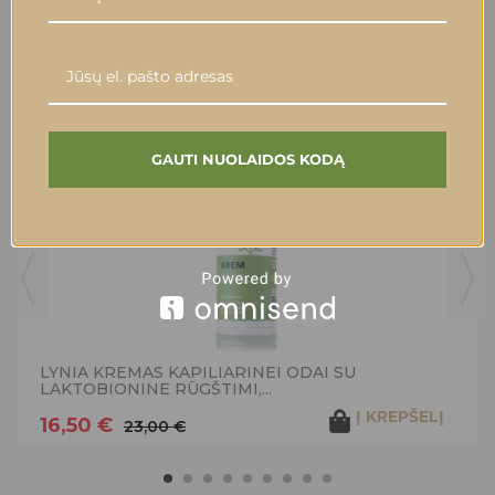
ĮSIGIJĘ ŠIĄ PREKĘ TAIP PAT
PIRKO:
-28%
GAUTI NUOLAIDOS KODĄ
LYNIA KREMAS KAPILIARINEI ODAI SU
LAKTOBIONINE RŪGŠTIMI,...
Į KREPŠELĮ
16,50 €
23,00 €