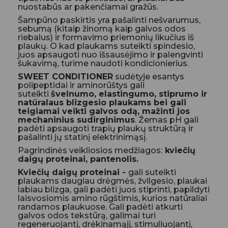
nuostabūs ar pakenčiamai gražūs.
Šampūno paskirtis yra pašalinti nešvarumus,
sebumą (kitaip žinomą kaip galvos odos
riebalus) ir formavimo priemonių likučius iš
plaukų. O kad plaukams suteikti spindesio,
juos apsaugoti nuo išsausėjimo ir palengvinti
šukavimą, turime naudoti kondicionierius.
SWEET CONDITIONER
sudėtyje esantys
polipeptidai ir aminorūštys gali
suteikti
švelnumo, elastingumo, stiprumo ir
natūralaus blizgesio plaukams bei gali
teigiamai veikti galvos odą, mažinti jos
mechaninius sudirginimus
. Žemas pH gali
padėti apsaugoti trapių plaukų struktūrą ir
pašalinti jų statinį elektrinimąsį.
Pagrindinės veikliosios medžiagos:
kviečių
daigų proteinai, pantenolis.
Kviečių daigų proteinai -
gali
suteikti
plaukams daugiau drėgmės, žvilgesio, plaukai
labiau blizga, gali padėti juos stiprinti, papildyti
laisvosiomis amino rūgštimis, kurios natūraliai
randamos plaukuose. Gali padėti atkurti
galvos odos tekstūrą, galimai turi
regeneruojantį, drėkinamąjį, stimuliuojantį,