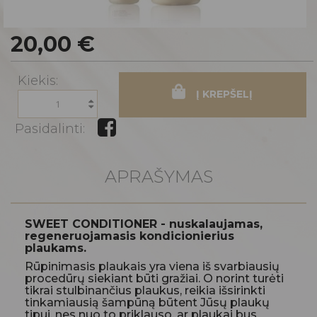
20,00 €
Kiekis:
Į KREPŠELĮ
Pasidalinti:
APRAŠYMAS
SWEET CONDITIONER - nuskalaujamas,
regeneruojamasis kondicionierius
plaukams.
Rūpinimasis plaukais yra viena iš svarbiausių
procedūrų siekiant būti gražiai. O norint turėti
tikrai stulbinančius plaukus, reikia išsirinkti
tinkamiausią šampūną būtent Jūsų plaukų
tipui, nes nuo to priklauso, ar plaukai bus