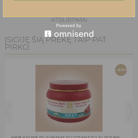
ATSILIEPIMAI
ĮSIGIJĘ ŠIĄ PREKĘ TAIP PAT
PIRKO:
-60%
H&B KAUKĖ PLAUKAMS SU GRANATŲ ALIEJUMI,