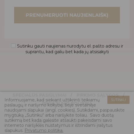
PRENUMERUOTI NAUJIENLAIŠKĮ
Sutinku gauti naujienas nurodytu el. pašto adresu ir
suprantu, kad galiu bet kada jų atsisakyti
/
/
SPECIALŪS PASIŪLYMAI
PIRKIMO SĄLYGOS
Informuojame, kad siekiant užtikrinti teikiamų
SUTINKU
PRIVATUMO POLITIKA
paslaugų ir naršymo kokybę, šioje svetainėje
naudojami slapukai (angl. cookies). Sutikdami, paspauskite
mygtuką „Sutinku“ arba naršykite toliau. Savo duotą
sutikimą bet kada galėsite atšaukti pakeisdami savo
© UAB”BNO”. Visos teisės saugomos
interneto naršyklės nustatymus ir ištrindami įrašytus
slapukus.
Privatumo politika.