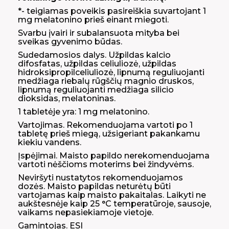
*- teigiamas poveikis pasireiškia suvartojant 1
mg melatonino prieš einant miegoti.
Svarbu įvairi ir subalansuota mityba bei
sveikas gyvenimo būdas.
Sudedamosios dalys. Užpildas kalcio
difosfatas, užpildas celiuliozė, užpildas
hidroksipropilceliuliozė, lipnumą reguliuojanti
medžiaga riebalų rūgščių magnio druskos,
lipnumą reguliuojanti medžiaga silicio
dioksidas, melatoninas.
1 tabletėje yra: 1 mg melatonino.
Vartojimas. Rekomenduojama vartoti po 1
tabletę prieš miegą, užsigeriant pakankamu
kiekiu vandens.
Įspėjimai. Maisto papildo nerekomenduojama
vartoti nėščioms moterims bei žindyvėms.
Neviršyti nustatytos rekomenduojamos
dozės. Maisto papildas neturėtų būti
vartojamas kaip maisto pakaitalas. Laikyti ne
aukštesnėje kaip 25 °C temperatūroje, sausoje,
vaikams nepasiekiamoje vietoje.
Gamintojas. ESI