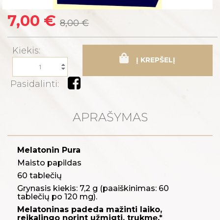
7,00 €
8,00 €
Kiekis:
Į KREPŠELĮ
Pasidalinti:
APRAŠYMAS
Melatonin Pura
Maisto papildas
60 tablečių
Grynasis kiekis: 7,2 g (paaiškinimas: 60
tablečių po 120 mg).
Melatoninas padeda mažinti laiko,
reikalingo norint užmigti, trukmę.*